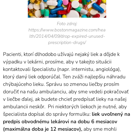
Foto zdroj:
https://www.bostonmagazine.com/hea
lth/2014/04/09/drop-expired-unused-
prescription-drugs/
Pacienti, ktorí dlhodobo užívajú nejaký liek a dôjde k
výpadku v lekárni, prosíme, aby v takejto situácii
kontaktovali špecialistu (napr. internistu, angiológa),
ktorý daný liek odporúčal. Ten zváži najlepšiu náhradu
chýbajúceho lieku. Správu so zmenou liečby prosím
doručiť na našu ambulanciu, aby sme vedeli pokračovať
v liečbe ďalej, ak budete chcieť predpísať lieky na našej
ambulancii neskôr. Pri niektorých liekoch je nutné, aby
špecialista dopísal do správy formulku:
liek uvoľnený na
predpis obvodnému lekárovi na dobu 6 mesiacov
(maximálna doba je 12 mesiacov),
aby sme mohli