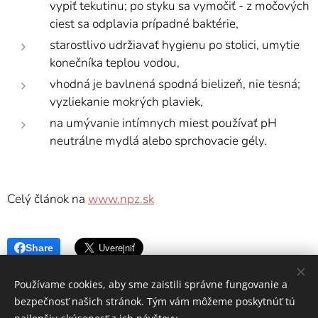
vypiť tekutinu; po styku sa vymočiť - z močových
ciest sa odplavia prípadné baktérie,
starostlivo udržiavať hygienu po stolici, umytie
konečníka teplou vodou,
vhodná je bavlnená spodná bielizeň, nie tesná;
vyzliekanie mokrých plaviek,
na umývanie intímnych miest používať pH
neutrálne mydlá alebo sprchovacie gély.
Celý článok na
www.npz.sk
Share
Používame cookies, aby sme zaistili správne fungovanie a
bezpečnosť našich stránok. Tým vám môžeme poskytnúť tú