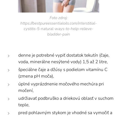
Foto zdroj:
https://bestpureessentialoils.com/interstitial-
cystitis-5-natural-ways-to-help-relieve-
bladder-pain
denne je potrebné vypiť dostatok tekutín (čaje,
voda, minerálne nesýtené vody) 1,5 až 2 litre,
špeciálne čaje a džúsy s podielom vitamínu C
(zmena pH moča),
úplné vyprázdnenie močového mechúra pri
močení,
udržiavať podbruško a driekovú oblasť v suchom
teple,
pred pohlavným stykom je vhodné sa vymočiť a