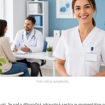
Foto zdroj: perplexity
vali, že naša dlhoročná zdravotná sestra je momentálne 