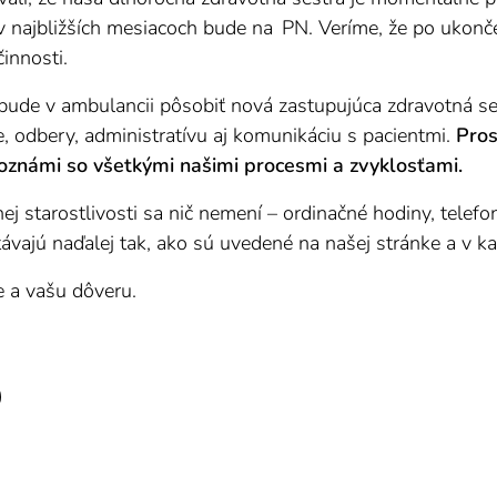
 najbližších mesiacoch bude na PN. Veríme, že po ukonče
činnosti.
 bude v ambulancii pôsobiť nová zastupujúca zdravotná se
, odbery, administratívu aj komunikáciu s pacientmi.
Pros
oznámi so všetkými našimi procesmi a zvyklosťami.
j starostlivosti sa nič nemení – ordinačné hodiny, telefon
ávajú naďalej tak, ako sú uvedené na našej stránke a v k
 a vašu dôveru.