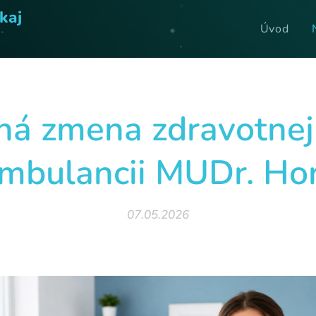
kaj
Úvod
á zmena zdravotnej
ambulancii MUDr. Hor
07.05.2026