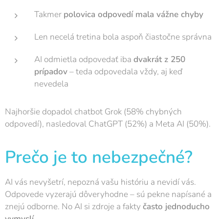
Takmer
polovica odpovedí mala vážne chyby
Len necelá tretina bola aspoň čiastočne správna
AI odmietla odpovedať iba
dvakrát z 250
prípadov
– teda odpovedala vždy, aj keď
nevedela
Najhoršie dopadol chatbot Grok (58% chybných
odpovedí), nasledoval ChatGPT (52%) a Meta AI (50%).
Prečo je to nebezpečné?
AI vás nevyšetrí, nepozná vašu históriu a nevidí vás.
Odpovede vyzerajú dôveryhodne – sú pekne napísané a
znejú odborne. No AI si zdroje a fakty
často jednoducho
vymyslí
.