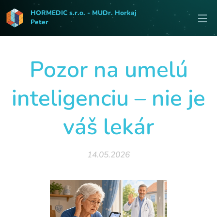
HORMEDIC s.r.o. - MUDr. Horkaj
Peter
Pozor na umelú
inteligenciu – nie je
váš lekár
14.05.2026