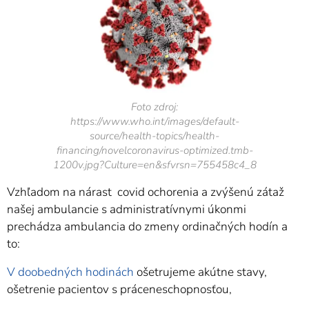
Foto zdroj:
https://www.who.int/images/default-
source/health-topics/health-
financing/novelcoronavirus-optimized.tmb-
1200v.jpg?Culture=en&sfvrsn=755458c4_8
Vzhľadom na nárast covid ochorenia a zvýšenú zátaž
našej ambulancie s administratívnymi úkonmi
prechádza ambulancia do zmeny ordinačných hodín a
to:
V doobedných hodinách
ošetrujeme akútne stavy,
ošetrenie pacientov s práceneschopnosťou,