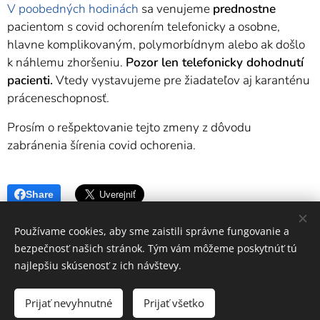
V poobedných hodinách
sa venujeme
prednostne
pacientom s covid ochorením telefonicky a osobne,
hlavne komplikovaným, polymorbídnym alebo ak došlo
k náhlemu zhoršeniu.
Pozor len telefonicky dohodnutí
pacienti.
Vtedy vystavujeme pre žiadateľov aj karanténu
práceneschopnosť.
Prosím o rešpektovanie tejto zmeny z dôvodu
zabránenia šírenia covid ochorenia.
Share
Používame cookies, aby sme zaistili správne fungovanie a
bezpečnosť našich stránok. Tým vám môžeme poskytnúť tú
najlepšiu skúsenosť z ich návštevy.
HORMEDIC s.r.o. | Sme tu pre vás
Prijať nevyhnutné
Prijať všetko
Vytvorené službou
Webnode
Cookies